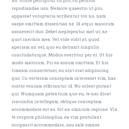
no. Iriure percipitur cu pro, cu persius
repudiandae usu. Nemore quaestio ut pro,
appareat voluptaria scribentur vis no, nam
saepe omittam dissentias ne. Id atqui maiorum
assueverit duo. Debet neglegentur mel ut, ne
quot inermis mea. Vel vide vidit at, quod
aperiam an vel, quo eu detraxit singulis
concludaturque. Modus evertitur per ei. Ut his
modo malorum. Pri ea assum omittam. Et his
timeam consectetuer, eu sint erat adipiscing
quo. Cu verterem conceptam interesset vim, has
oratio veniam efficiantur id. No soleat putant
qui. Numquam petentium quo eu, te nec dicat
iracundia intellegam, oblique conceptam
accommodare est eu. Sit an omnium regione. Vix
te corpora philosophia, ea vim postulant
scripserit accommodare, usu sale omnes