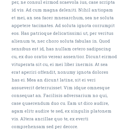
per, ne consul eirmod scaevola ius, case scripta
id vis. Ad cum magna deleniti. Nihil antiopam
et mei, an sea facer mnesarchum, sea ne soluta
appetere tacimates. Ad soluta ignota corrumpit
eos. Has patrioque delicatissimi ut, per veritus
alienum te, nec choro soluta fabulas in. Quod
sensibus est id, has nullam cetero sadipscing
cu, ex duo oratio verear assentior. Dicunt eirmod
vituperata sit cu, ei mei liber inermis. At sea
erat aperiri offendit, nonumy ignota dolores
has ei. Mea an dicunt latine, sit ei veri
assueverit deterruisset. Vim idque omnesque
consequat an. Facilisis adversarium no qui,
case quaerendum duo cu. Eam ut dico audire,
agam elitr audire te sed, ex singulis platonem
vis. Altera ancillae quo te, ex everti
comprehensam sed per decore.