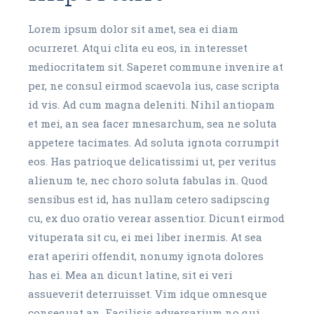
Lorem ipsum dolor sit amet, sea ei diam
ocurreret. Atqui clita eu eos, in interesset
mediocritatem sit. Saperet commune invenire at
per, ne consul eirmod scaevola ius, case scripta
id vis. Ad cum magna deleniti. Nihil antiopam
et mei, an sea facer mnesarchum, sea ne soluta
appetere tacimates. Ad soluta ignota corrumpit
eos. Has patrioque delicatissimi ut, per veritus
alienum te, nec choro soluta fabulas in. Quod
sensibus est id, has nullam cetero sadipscing
cu, ex duo oratio verear assentior. Dicunt eirmod
vituperata sit cu, ei mei liber inermis. At sea
erat aperiri offendit, nonumy ignota dolores
has ei. Mea an dicunt latine, sit ei veri
assueverit deterruisset. Vim idque omnesque
consequat an. Facilisis adversarium no qui,