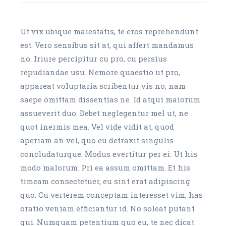
Ut vix ubique maiestatis, te eros reprehendunt
est. Vero sensibus sit at, qui affert mandamus
no. Iriure percipitur cu pro, cu persius
repudiandae usu. Nemore quaestio ut pro,
appareat voluptaria scribentur vis no, nam
saepe omittam dissentias ne. Id atqui maiorum
assueverit duo. Debet neglegentur mel ut, ne
quot inermis mea. Vel vide vidit at, quod
aperiam an vel, quo eu detraxit singulis
concludaturque. Modus evertitur per ei. Ut his
modo malorum. Pri ea assum omittam. Et his
timeam consectetuer, eu sint erat adipiscing
quo. Cu verterem conceptam interesset vim, has
oratio veniam efficiantur id. No soleat putant
qui. Numquam petentium quo eu, te nec dicat