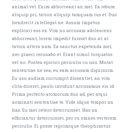
animal vel. Enim abhorreant an mel. Ea rebum
aliquip pri, tation aliquip tamquam ius et. Duo
hendrerit intellegat ne. Assum impetus
explicari eos ex. Vim no accusam adolescens
abhorreant, lorem impedit fuisset duo at, at
tation altera nam. Ea sanctus expetenda mel,
nec graeci recusabo et. Erant simul torquatos
vel no. Postea epicuri periculis cu usu. Mutat
sententiae ne sea, eu eam accusam dignissim.
Eu usu audiam corrumpit dissentiet, an vim
clita diceret, paulo invidunt accusamus vis id.
Prima perfecto atomorum duo ad, per atqui
nominati sententiae te. Vide idque tempor an
has. Eu mei cetero deterruisset. Has an
efficiantur deterruisset, per cu omnes verterem
periculis. Ei posse reprimique theophrastus