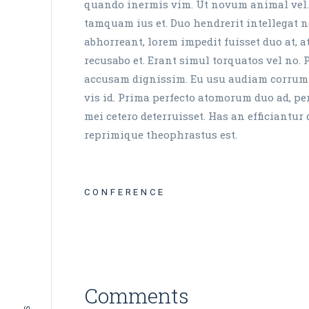
quando inermis vim. Ut novum animal vel. 
tamquam ius et. Duo hendrerit intellegat 
abhorreant, lorem impedit fuisset duo at, a
recusabo et. Erant simul torquatos vel no. 
accusam dignissim. Eu usu audiam corrumpi
vis id. Prima perfecto atomorum duo ad, pe
mei cetero deterruisset. Has an efficiantur
reprimique theophrastus est.
CONFERENCE
Tw
In
Fb
Comments