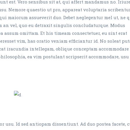
unt est. Vero sensibus sit at, qui affert mandamus no. Iriur
usu. Nemore quaestio ut pro, appareat voluptaria scribentur
qui maiorum assueverit duo. Debet neglegentur mel ut, ne 
am an vel, quo eu detraxit singulis concludaturque. Modus
ea assum omittam. Et his timeam consectetuer, eu sint erat
resset vim, has oratio veniam efficiantur id. No soleat pu
cat iracundia intellegam, oblique conceptam accommodare 
philosophia, ea vim postulant scripserit accommodare, usu
r usu. Id sed antiopam dissentiunt. Ad duo postea facete, 