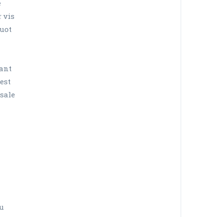
e
 vis
quot
tant
est
 sale
cu