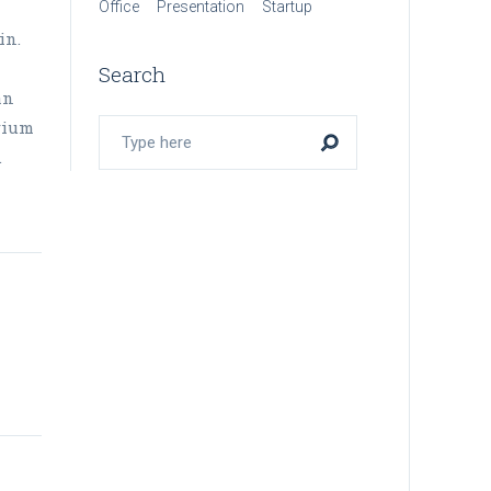
Office
Presentation
Startup
in.
Search
an
arium
.