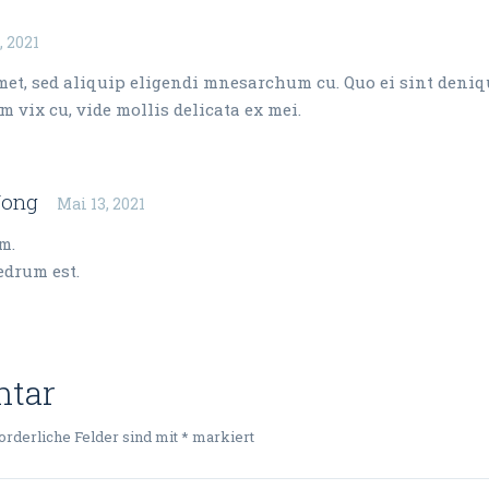
, 2021
R
met, sed aliquip eligendi mnesarchum cu. Quo ei sint deniq
 vix cu, vide mollis delicata ex mei.
Wong
Mai 13, 2021
R
m.
edrum est.
ntar
orderliche Felder sind mit
*
markiert