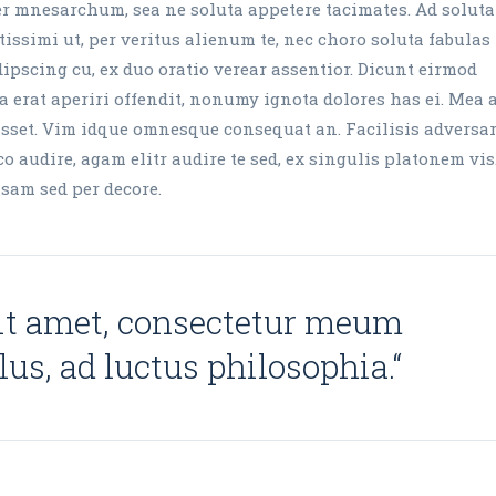
cer mnesarchum, sea ne soluta appetere tacimates. Ad soluta
issimi ut, per veritus alienum te, nec choro soluta fabulas 
ipscing cu, ex duo oratio verear assentior. Dicunt eirmod
sea erat aperiri offendit, nonumy ignota dolores has ei. Mea 
rruisset. Vim idque omnesque consequat an. Facilisis advers
 audire, agam elitr audire te sed, ex singulis platonem vis
nsam sed per decore.
it amet, consectetur meum
ellus, ad luctus philosophia.“